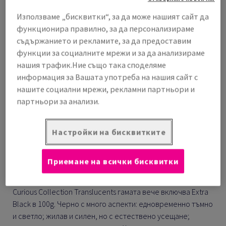
Използваме „бисквитки“, за да може нашият сайт да
Споделете
Разпечатайте
функционира правилно, за да персонализираме
съдържанието и рекламите, за да предоставим
функции за социалните мрежи и за да анализираме
нашия трафик.Ние също така споделяме
информация за Вашата употреба на нашия сайт с
нашите социални мрежи, рекламни партньори и
партньори за анализи.
Настройки на бисквитките
Приемане на всички бисквитки
Curious Collection Translucents гамата вече включва Extra
Black в 100g. Черно с много аспекти: едновременно тъмно
и светло; жилав и силен, но с естествено усещане;