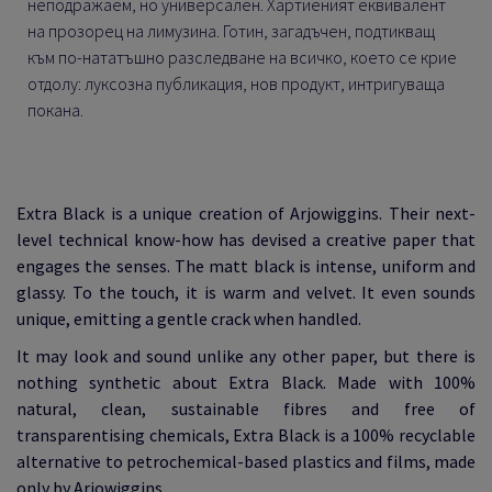
неподражаем, но универсален. Хартиеният еквивалент
на прозорец на лимузина. Готин, загадъчен, подтикващ
към по-нататъшно разследване на всичко, което се крие
отдолу: луксозна публикация, нов продукт, интригуваща
покана.
Extra Black is a unique creation of Arjowiggins. Their next-
level technical know-how has devised a creative paper that
engages the senses. The matt black is intense, uniform and
glassy. To the touch, it is warm and velvet. It even sounds
unique, emitting a gentle crack when handled.
It may look and sound unlike any other paper, but there is
nothing synthetic about Extra Black. Made with 100%
natural, clean, sustainable fibres and free of
transparentising chemicals, Extra Black is a 100% recyclable
alternative to petrochemical-based plastics and films, made
only by Arjowiggins.