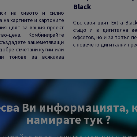
Black
нси на сивото и силно
а на хартиите и картоните
Със своя цвят Extra Blac
ния цвят за вашия проект
също и в дигитална ве
во-цена. Комбинирайте
офсетов, но и за топъл п
а създадете зашеметяващи
с повечето дигитални прес
 добре съчетани кутии или
ни тонове за всякаква
сва Ви информацията, 
намирате тук ?