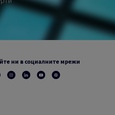
ерти
йте ни в социалните мрежи