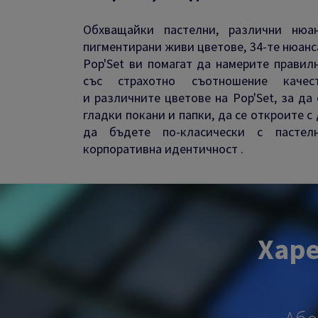
Обхващайки пастелни, различни нюа
пигментирани живи цветове, 34-те нюанс
Pop'Set ви помагат да намерите правил
със страхотно съотношение качест
и различните цветове на Pop'Set, за д
гладки покани и папки, да се откроите с
да бъдете по-класически с пастел
корпоративна идентичност .
Харе