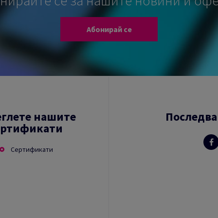
нирайте се за нашите новини и оф
Абонирай се
еглете нашите
Последва
ертификати
Сертификати