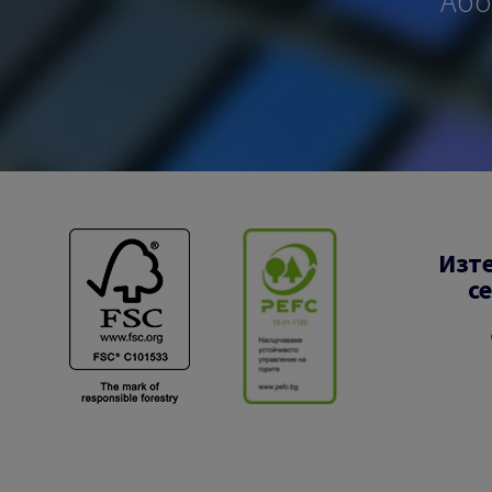
Або
Изт
с