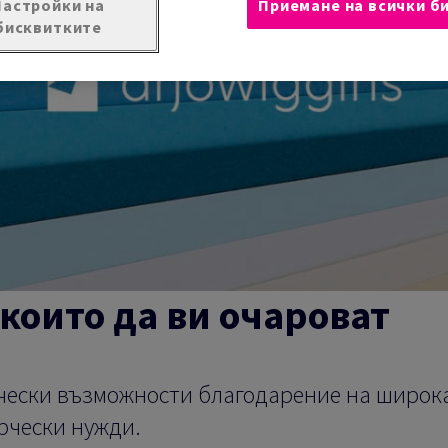
Настройки на
Приемане на всички б
бисквитките
, които да ви очароват
чески възможности благодарение на широка 
рчески нужди.