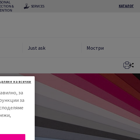
RSONAL
ECTION &
SERVICES
КАТАЛОГ
VENTION
Just ask
Мостри
ърляне на всички
авилно, за
функции за
 споделяме
режи,