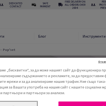
FREE DELIVERY ON
PE
DEDICATED
SAFE
ALL ORDERS OVER
PROT
CONTACT
PAYMENT
200 €
PRE
уги
Блог
Инструменти
Pop'set
Отхв
аме „бисквитки“, за да може нашият сайт да функционира пр
онализираме съдържанието и рекламите, за да предоставим 
ите мрежи и за да анализираме нашия трафик.Ние също така
ция за Вашата употреба на нашия сайт с нашите социални м
и партньори и партньори за анализи.