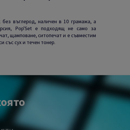
k без въглерод, наличен в 10 грамажа, а
рсия, Pop'Set е подходящ не само за
ечат, щамповане, ситопечат и е съвместим
и със сух и течен тонер.
която