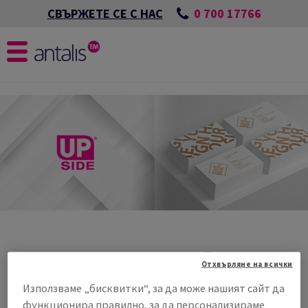
0 700 17766
СВЪРЖЕТЕ СЕ С НАС
Рентабилен, надежден и устойчив
Отхвърляне на всички
графичен картон за Вашите проекти.
Използваме „бисквитки“, за да може нашият сайт да
функционира правилно, за да персонализираме