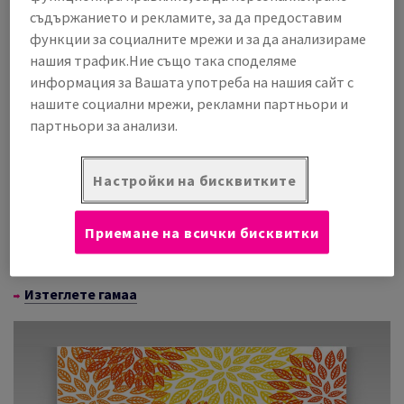
Картоните на Upside дават отличен обем, твърдост,
съдържанието и рекламите, за да предоставим
стабилност на размерите и конвертируемост заедно с
функции за социалните мрежи и за да анализираме
модерна свежа белота. Те гарантират висококачествен
нашия трафик.Ние също така споделяме
печат и производителност с конвенционален, цифров
информация за Вашата употреба на нашия сайт с
сух тонер и HP indigo технологии. Гамата се представя
нашите социални мрежи, рекламни партньори и
добре и при обичайните процеси след печат като
партньори за анализи.
ламиниране, щамповане и фолиране. Използвайте
Premium Upside за вашия графичен печат: визитки,
поздравителни картички, брошури, корици, пощенски
Настройки на бисквитките
картички, етикети и папки. Или създайте привличащи
вниманието опаковки за козметика, парфюми,
Приемане на всички бисквитки
фармацевтични продукти, напитки и потребителски
продукти от висок клас.
Изтеглете гамаа