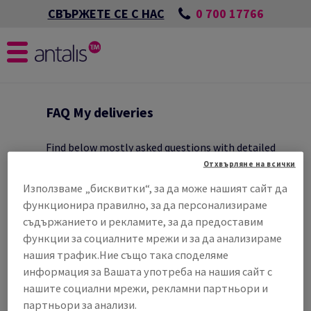
0 700 17766
СВЪРЖЕТЕ СЕ С НАС
ВИМ
FAQ My deliveries
ТОНИ
Find below mostly asked questions with detailed
answers from Antalis.
Отхвърляне на всички
Използваме „бисквитки“, за да може нашият сайт да
функционира правилно, за да персонализираме
съдържанието и рекламите, за да предоставим
WHEN WILL MY ORDER BE DELIVERED?
функции за социалните мрежи и за да анализираме
нашия трафик.Ние също така споделяме
информация за Вашата употреба на нашия сайт с
WHAT ARE MY DELIVERY COSTS?
РОКОФОРМАТЕН
нашите социални мрежи, рекламни партньори и
партньори за анализи.