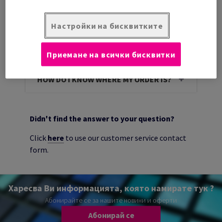
WHAT SHOULD I DO IF I DON'T THINK I
CAN BE PRESENT FOR YOUR
STANDARD DELIVERY WINDOW?
Настройки на бисквитките
I MISSED YOUR DELIVERY. WHAT
SHOULD I DO?
Приемане на всички бисквитки
HOW DO I KNOW WHERE MY ORDER IS?
Didn't find the answer to your question?
Click
here
to use our customer service contact
form.
Харесва Ви информацията, която намирате тук ?
Абонирайте се за нашите новини и оферти
Абонирай се