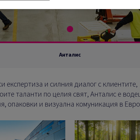
Анталис
и експертиза и силния диалог с клиентите,
оите таланти по целия свят, Анталис е вод
я, опаковки и визуална комуникация в Евро