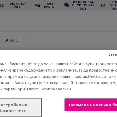
FREE DELIVERY ON
PE
DEDICATED
SAFE
ALL ORDERS OVER
PROT
CONTACT
PAYMENT
200 €
PRE
КАТАЛОГ
Отхв
аме „бисквитки“, за да може нашият сайт да функционира пр
онализираме съдържанието и рекламите, за да предоставим 
ите мрежи и за да анализираме нашия трафик.Ние също така
ция за Вашата употреба на нашия сайт с нашите социални м
и партньори и партньори за анализи.
Настройки на
Приемане на всички б
 опаковане и медии за широкоформатен печат в Европа
бисквитките