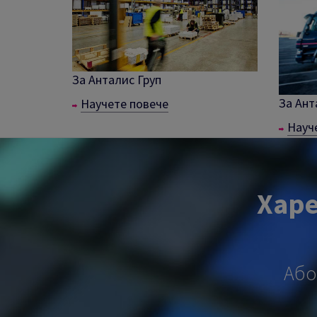
За Анталис Груп
За Ант
Научете повече
Науч
Харе
Або