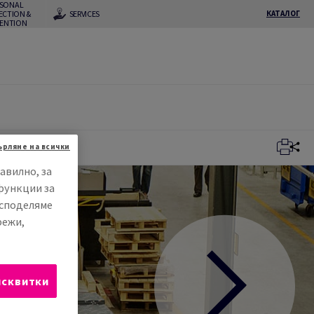
RSONAL
ECTION &
SERVICES
КАТАЛОГ
VENTION
ърляне на всички
авилно, за
функции за
 споделяме
режи,
исквитки