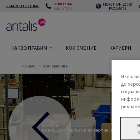
0 700 17766
MORE THAN 12,000
СВЪРЖЕТЕ СЕ С НАС
PRODUCTS
(8:30h-17:30h)
КАКВО ПРАВИМ
КОИ СМЕ НИЕ
КАРИЕРИ
Начало
Кои сме ние
Използв
да перс
социалн
информа
рекламн
Анталис
Водещ дистрибутор на хартии, материали за