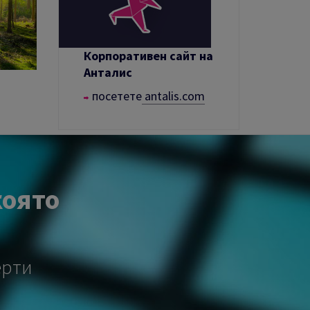
Корпоративен сайт на
Анталис
посетете
antalis.com
която
ерти