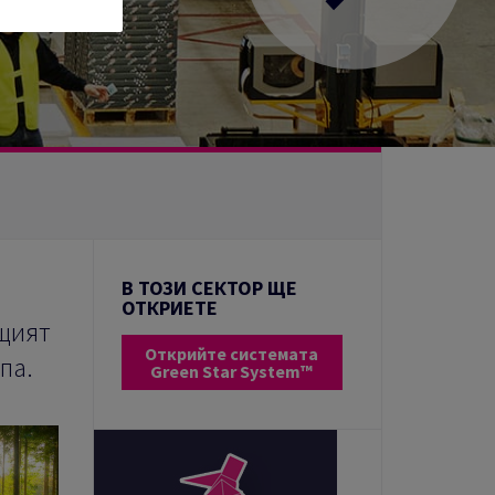
Следващ
В ТОЗИ СЕКТОР ЩЕ
ОТКРИЕТЕ
ещият
Открийте системата
па.
Green Star System™