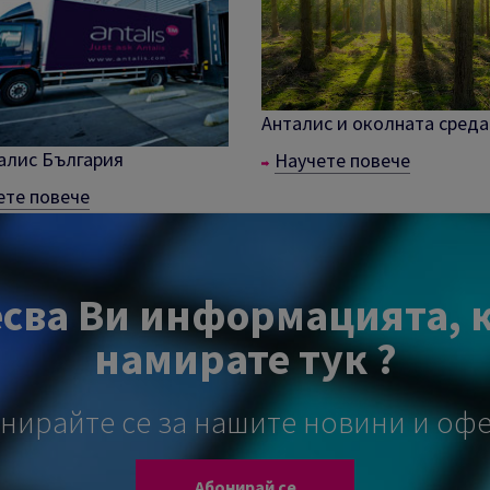
Анталис и околната среда
алис България
Научете повече
ете повече
сва Ви информацията, 
намирате тук ?
нирайте се за нашите новини и оф
Абонирай се