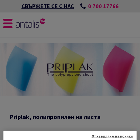
0 700 17766
СВЪРЖЕТЕ СЕ С НАС
Priplak, полипропилен на листа
Продуктът PRIPLAK® е здрав, но гъвкав
Отхвърляне на всички