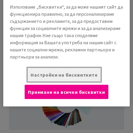
полипропиленов лист, идеален за комуникация ,
Използваме „бисквитки“, за да може нашият сайт да
опаковки и канцеларски материали. Може да се
функционира правилно, за да персонализираме
преобразува по много начини, ценен е от дизайнери
съдържанието и рекламите, за да предоставим
заради свежия си и модерен външен вид. Priplak
функции за социалните мрежи и за да анализираме
предлага много гъвкави производствени съоръжения в
нашия трафик.Ние също така споделяме
полза на своите клиенти.
информация за Вашата употреба на нашия сайт с
70% от продуктите се произвеждат по поръчка.
нашите социални мрежи, рекламни партньори и
Марката вече е толкова добре позната, че PRIPLAK® се
партньори за анализи.
превърна в общ термин за полипропиленови листове.
Настройки на бисквитките
Приемане на всички бисквитки