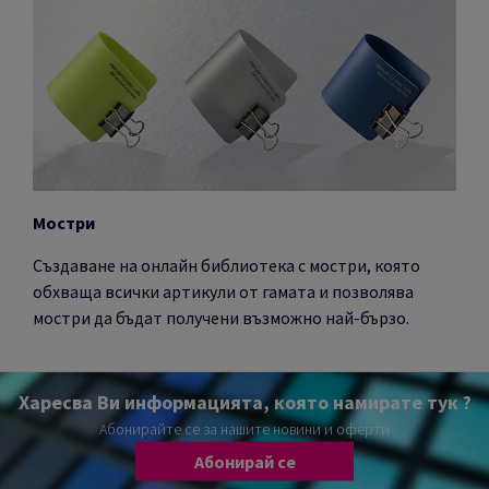
Мостри
Създаване на онлайн библиотека с мостри, която
обхваща всички артикули от гамата и позволява
мостри да бъдат получени възможно най-бързо.
Харесва Ви информацията, която намирате тук ?
Абонирайте се за нашите новини и оферти
Абонирай се