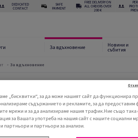
FREE DELIVERY ON
PE
DEDICATED
SAFE
ALL ORDERS OVER
PROT
CONTACT
PAYMENT
200 €
PRE
Новини и
уги
За вдъхновение
събития
ат
За вдъхновение
Отхв
аме „бисквитки“, за да може нашият сайт да функционира пр
За вдъхновение
онализираме съдържанието и рекламите, за да предоставим 
ите мрежи и за да анализираме нашия трафик.Ние също така
ция за Вашата употреба на нашия сайт с нашите социални м
и партньори и партньори за анализи.