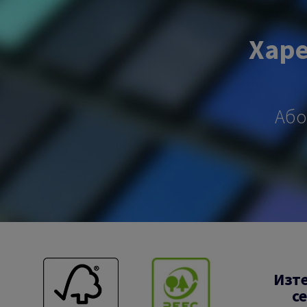
Харе
Або
Изт
с