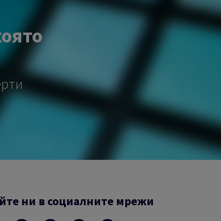
която
ерти
йте ни в социалните мрежи