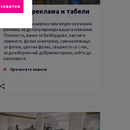
исквитки
Външна реклама и табели
Анталис подбра широка гама медии за външна
реклама, за да популяризира вашата компания.
Плоскости, винил за билбордове, хартия и
ламинати, фолиа за витрини, самозалепващо
се фолио, цветни фолиа, свържете се с нас,
за да изберем най-добрия материал, който да
използвате.
Прочетете повече