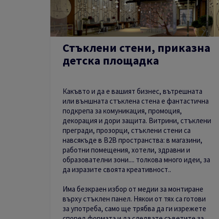
Стъклени стени, приказна
детска площадка
Какъвто и да е вашият бизнес, вътрешната
или външната стъклена стена е фантастична
подкрепа за комуникация, промоция,
декорация и дори защита. Витрини, стъклени
прегради, прозорци, стъклени стени са
навсякъде в B2B пространства: в магазини,
работни помещения, хотели, здравни и
образователни зони.... толкова много идеи, за
да изразите своята креативност..
Има безкраен избор от медии за монтиране
върху стъклен панел. Някои от тях са готови
за употреба, само ще трябва да ги изрежете
според формата и да следвате съветите за