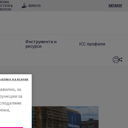
RSONAL
ECTION &
SERVICES
КАТАЛОГ
VENTION
Инструменти и
ICC профили
ресурси
ърляне на всички
авилно, за
функции за
 споделяме
режи,