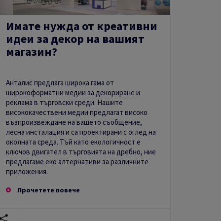
Имате нужда от креативни
идеи за декор на вашият
магазин?
Aнталис предлага широка гама от
широкоформатни медии за декориране и
реклама в търговски среди. Нашите
висококачествени медии предлагат високо
възпроизвеждане на вашето съобщение,
лесна инсталация и са проектирани с оглед на
околната среда. Тъй като екологичност е
ключов двигател в търговията на дребно, ние
предлагаме еко алтернативи за различните
приложения.
Прочетете повече