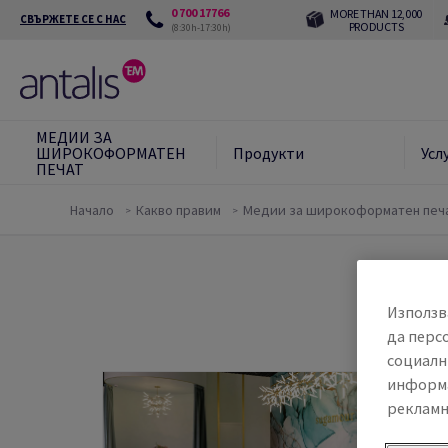
0 700 17766
MORE THAN 12,000
СВЪРЖЕТЕ СЕ С НАС
PRODUCTS
(8:30h-17:30h)
МЕДИИ ЗА
ШИРОКОФОРМАТЕН
Продукти
Усл
ПЕЧАТ
Начало
Какво правим
Медии за широкоформатен печ
Използв
да перс
социалн
информа
рекламн