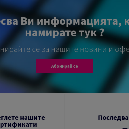
сва Ви информацията, 
намирате тук ?
нирайте се за нашите новини и оф
Абонирай се
еглете нашите
Последва
ертификати