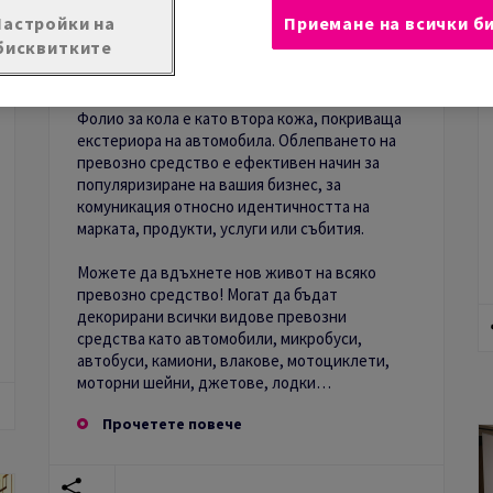
Настройки на
Приемане на всички б
Изразете себе си чрез
бисквитките
автомобилна графика
Фолио за кола е като втора кожа, покриваща
екстериора на автомобила. Облепването на
превозно средство е ефективен начин за
популяризиране на вашия бизнес, за
комуникация относно идентичността на
марката, продукти, услуги или събития.
Можете да вдъхнете нов живот на всяко
превозно средство! Могат да бъдат
декорирани всички видове превозни
средства като автомобили, микробуси,
автобуси, камиони, влакове, мотоциклети,
моторни шейни, джетове, лодки…
Прочетете повече