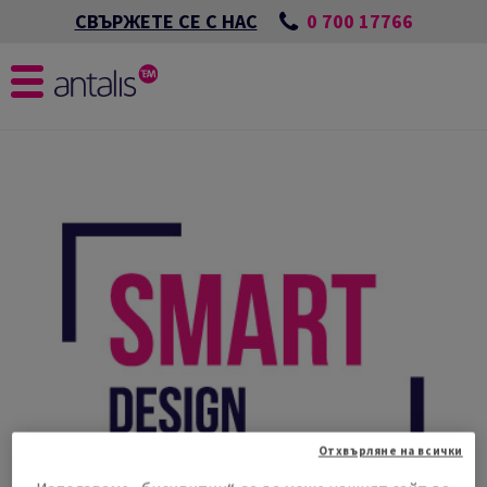
0 700 17766
СВЪРЖЕТЕ СЕ С НАС
Отхвърляне на всички