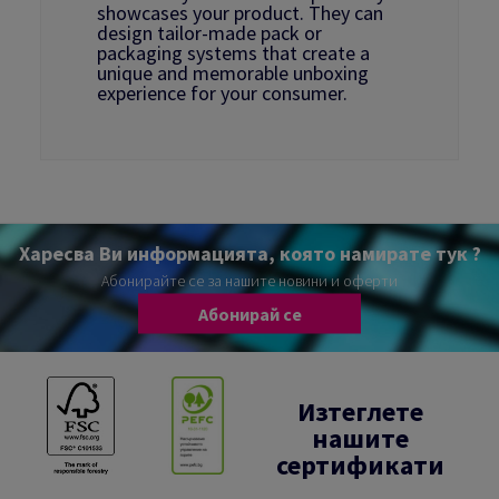
showcases your product. They can
design tailor-made pack or
packaging systems that create a
unique and memorable unboxing
experience for your consumer.
Харесва Ви информацията, която намирате тук ?
Абонирайте се за нашите новини и оферти
Абонирай се
Изтеглете
нашите
сертификати