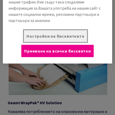
нашия трафик.Ние също така споделяме
избирате между 5 вида фолио, според нуждите за
информация за Вашата употреба на нашия сайт с
опаковане на Вашите стоки.
нашите социални мрежи, рекламни партньори и
партньори за анализи.
Открийте марката
Настройки на бисквитките
Приемане на всички бисквитки
Geami WrapPak® HV Solution
Намалява потреблението на опаковъчни материали и