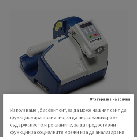
Отхвърляне на всички
Използваме „бисквитки“, за да може нашият сайт да
MINI
PAK’R
функционира правилно, за да персонализираме
е малка и лесна за употреба система, която Ви
съдържанието и рекламите, за да предоставим
позволява да създавате защитни опаковки с
функции за социалните мрежи и за да анализираме
въздушно фолио, според Вашите нужди. Можете да