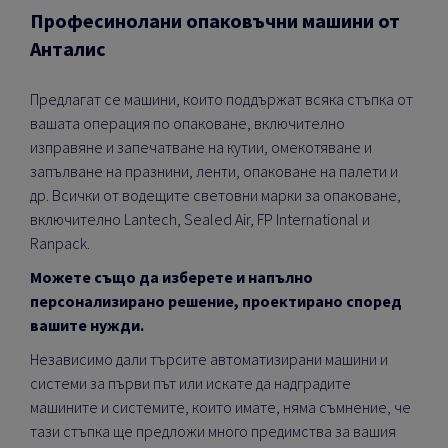
Професинолани опаковъчни машини от
Анталис
Предлагат се машини, които поддържат всяка стъпка от
вашата операция по опаковане, включително
изправяне и запечатване на кутии, омекотяване и
запълване на празнини, ленти, опаковане на палети и
др.
Всички от водещите световни марки за опаковане,
включително Lantech, Sealed Air, FP International и
Ranpack.
Можете също да изберете и напълно
персонализирано решение, проектирано според
вашите нужди.
Независимо дали търсите автоматизирани машини и
системи за първи път или искате да надградите
машините и системите, които имате, няма съмнение, че
тази стъпка ще предложи много предимства за вашия