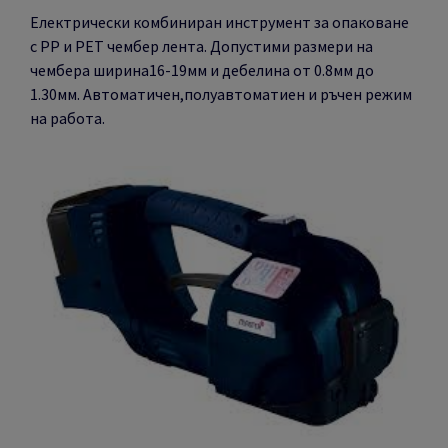
Електрически комбиниран инструмент за опаковане
с РР и РЕТ чембер лента. Допустими размери на
чембера ширина16-19мм и дебелина от 0.8мм до
1.30мм. Автоматичен,полуавтоматиен и ръчен режим
на работа.