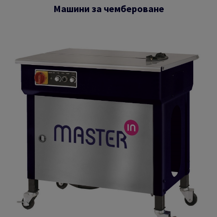
Машини за чембероване