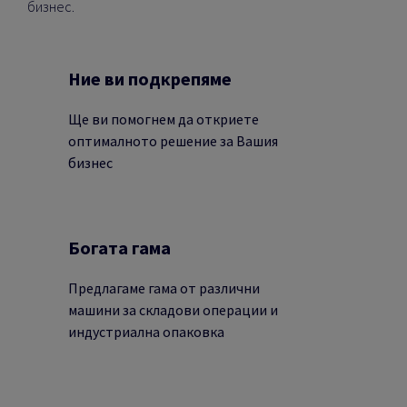
бизнес.
Ние ви подкрепяме
Ще ви помогнем да откриете
оптималното решение за Вашия
бизнес
Богата гама
Предлагаме гама от различни
машини за складови операции и
индустриална опаковка