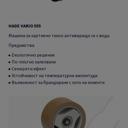
HADE VARIO 555
Машина за хартиено тиксо активиращо се с вода.
Предимства:
Екологично решение
По-плътно залепване
Секюрити ефект
Устойчивост на температурни амплитуди
Възможност за брандиране с лого на клиента